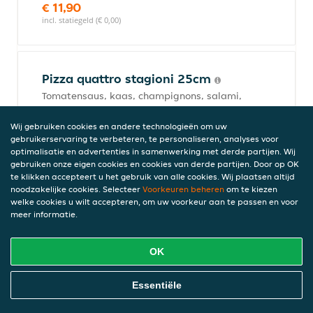
€ 11,90
incl. statiegeld (€ 0,00)
Pizza quattro stagioni 25cm
Tomatensaus, kaas, champignons, salami,
ham en paprika
€ 13,90
Wij gebruiken cookies en andere technologieën om uw
gebruikerservaring te verbeteren, te personaliseren, analyses voor
incl. statiegeld (€ 0,00)
optimalisatie en advertenties in samenwerking met derde partijen. Wij
gebruiken onze eigen cookies en cookies van derde partijen. Door op OK
te klikken accepteert u het gebruik van alle cookies. Wij plaatsen altijd
noodzakelijke cookies. Selecteer
Voorkeuren beheren
om te kiezen
Pizza spicy chicken 25cm
welke cookies u wilt accepteren, om uw voorkeur aan te passen en voor
meer informatie.
Tomatensaus, kaas, gekruid kipfilet, uien
en pepers
€ 12,90
OK
incl. statiegeld (€ 0,00)
Online Eten Bestellen
Essentiële